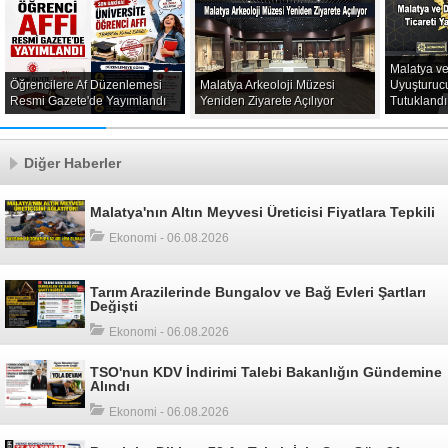
Malatya v
Öğrencilere Af Düzenlemesi
Malatya Arkeoloji Müzesi
Uyuşturuc
Resmi Gazete'de Yayımlandı
Yeniden Ziyarete Açılıyor
Tutuklandı
Diğer Haberler
Malatya'nın Altın Meyvesi Üreticisi Fiyatlara Tepkili
Ekonomi - 06.08.2026
Tarım Arazilerinde Bungalov ve Bağ Evleri Şartları
Değişti
Ekonomi - 06.08.2026
TSO'nun KDV İndirimi Talebi Bakanlığın Gündemine
Alındı
Ekonomi - 06.08.2026