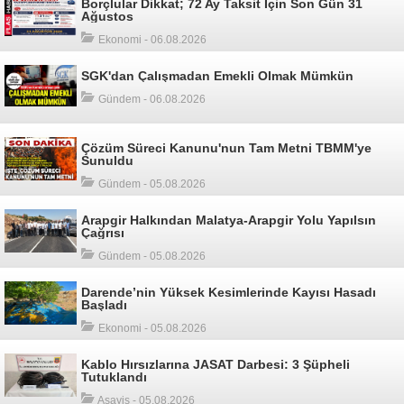
Borçlular Dikkat; 72 Ay Taksit İçin Son Gün 31
Ağustos
Ekonomi - 06.08.2026
SGK'dan Çalışmadan Emekli Olmak Mümkün
Gündem - 06.08.2026
Çözüm Süreci Kanunu'nun Tam Metni TBMM'ye
Sunuldu
Gündem - 05.08.2026
Arapgir Halkından Malatya-Arapgir Yolu Yapılsın
Çağrısı
Gündem - 05.08.2026
Darende’nin Yüksek Kesimlerinde Kayısı Hasadı
Başladı
Ekonomi - 05.08.2026
Kablo Hırsızlarına JASAT Darbesi: 3 Şüpheli
Tutuklandı
Asayiş - 05.08.2026