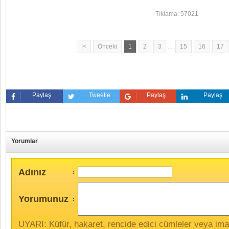
Tıklama: 57021
|<
Önceki
1
2
3
....
15
16
17
Paylaş
Tweetle
Paylaş
Paylaş
Yorumlar
Adınız
:
Yorumunuz
:
UYARI: Küfür, hakaret, rencide edici cümleler veya imala