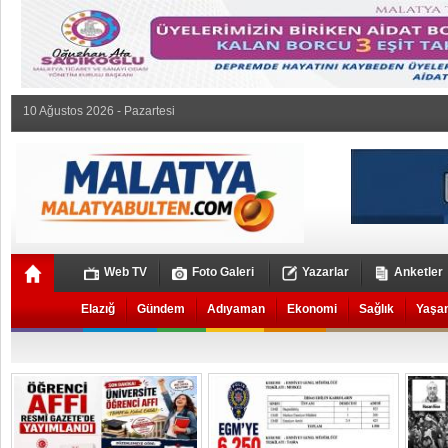
10 Ağustos 2026 - Pazartesi
Web TV
Foto Galeri
Yazarlar
Anketler
Elazığ
Gündem
Adıyaman
Ekonomi
Sağlık
Yaşa