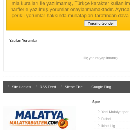
imla kuralları ile yazılmamış, Türkçe karakter kullan
harflerle yazılmış yorumlar onaylanmamaktadır. Ayrıca
içerikli yorumlar hakkında muhatapları tarafından dava 
Yapılan Yorumlar
Hiç yorum yapılmamış.
Site Haritası
RSS Feed
Sitene Ekle
Google Ping
Spor
Yeni Malatyaspor
Futbol
İkinci Lig