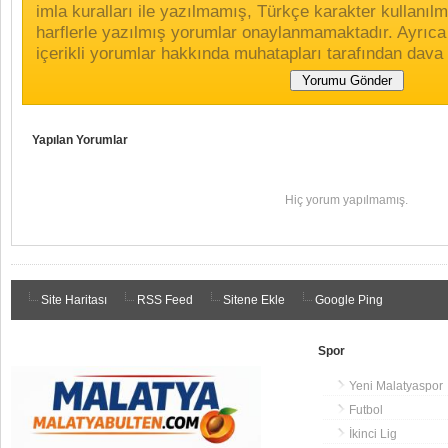
imla kuralları ile yazılmamış, Türkçe karakter kullan
harflerle yazılmış yorumlar onaylanmamaktadır. Ayrıca
içerikli yorumlar hakkında muhatapları tarafından dava 
Yapılan Yorumlar
Hiç yorum yapılmamış.
Site Haritası
RSS Feed
Sitene Ekle
Google Ping
Spor
Yeni Malatyaspor
Futbol
İkinci Lig