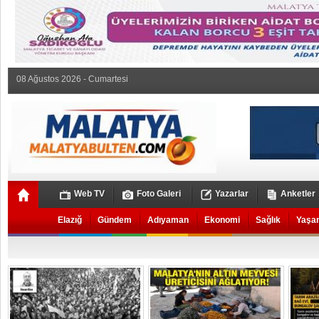
08 Ağustos 2026 - Cumartesi
Web TV
Foto Galeri
Yazarlar
Anketler
Elazığ
Gündem
Adıyaman
Ekonomi
Sağlık
Yaşa