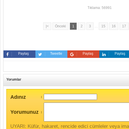
Tıklama: 56991
|<
Önceki
1
2
3
....
15
16
17
Paylaş
Tweetle
Paylaş
Paylaş
Yorumlar
Adınız
:
Yorumunuz
:
UYARI: Küfür, hakaret, rencide edici cümleler veya imala