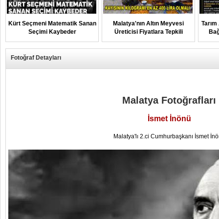
Kürt Seçmeni Matematik Sanan
Malatya'nın Altın Meyvesi
Tarım 
Seçimi Kaybeder
Üreticisi Fiyatlara Tepkili
Bağ
Fotoğraf Detayları
Malatya Fotoğrafları
İsmet İnönü
Malatya'lı 2.ci Cumhurbaşkanı İsmet İn