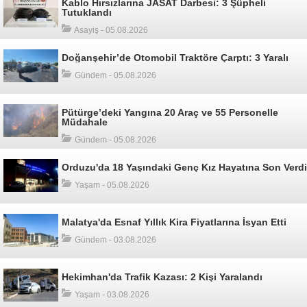
Kablo Hırsızlarına JASAT Darbesi: 3 Şüpheli
Tutuklandı
Asayiş - 05.08.2026
Doğanşehir’de Otomobil Traktöre Çarptı: 3 Yaralı
Gündem - 05.08.2026
Pütürge’deki Yangına 20 Araç ve 55 Personelle
Müdahale
Gündem - 05.08.2026
Orduzu'da 18 Yaşındaki Genç Kız Hayatına Son Verdi
Yaşam - 05.08.2026
Malatya'da Esnaf Yıllık Kira Fiyatlarına İsyan Etti
Gündem - 03.08.2026
Hekimhan'da Trafik Kazası: 2 Kişi Yaralandı
Yaşam - 03.08.2026