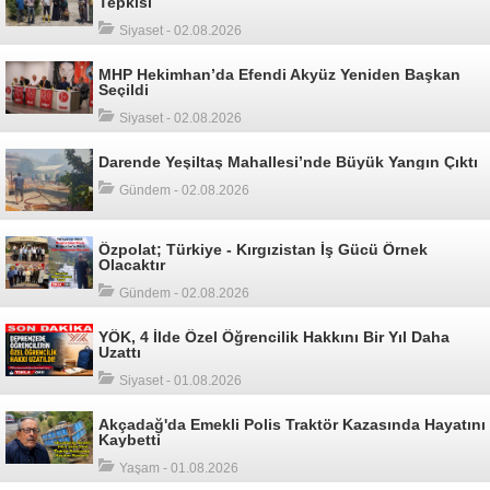
Tepkisi
Siyaset - 02.08.2026
MHP Hekimhan’da Efendi Akyüz Yeniden Başkan
Seçildi
Siyaset - 02.08.2026
Darende Yeşiltaş Mahallesi’nde Büyük Yangın Çıktı
Gündem - 02.08.2026
Özpolat; Türkiye - Kırgızistan İş Gücü Örnek
Olacaktır
Gündem - 02.08.2026
YÖK, 4 İlde Özel Öğrencilik Hakkını Bir Yıl Daha
Uzattı
Siyaset - 01.08.2026
Akçadağ'da Emekli Polis Traktör Kazasında Hayatını
Kaybetti
Yaşam - 01.08.2026