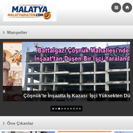
Manşetler
Çöşnük'te İnşaatta İş Kazası: İşçi Yüksekten Düştü
Öne Çıkanlar