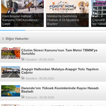
Freni Boşalan Hafriyat
Malatya’da Gastronomi
Kamyonu TOKİ Konutlarına
Festivali, 8-16 Ağustos'ta
Çöşnük'te 
Çarptı
Başlıyor
İşçi Yükse
Diğer Haberler
Çözüm Süreci Kanunu'nun Tam Metni TBMM'ye
Sunuldu
Gündem - 05.08.2026
Arapgir Halkından Malatya-Arapgir Yolu Yapılsın
Çağrısı
Gündem - 05.08.2026
Darende’nin Yüksek Kesimlerinde Kayısı Hasadı
Başladı
Ekonomi - 05.08.2026