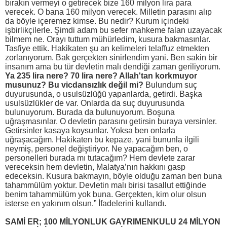
bırakın vermeyi o getirecek bize 160 milyon lira para
verecek. O bana 160 milyon verecek. Milletin parasını alıp
da böyle içeremez kimse. Bu nedir? Kurum içindeki
işbirlikçilerle. Şimdi adam bu sefer mahkeme falan uzayacak
bilmem ne. Orayı tuttum mühürledim, kusura bakmasınlar.
Tasfiye ettik. Hakikaten şu an kelimeleri telaffuz etmekten
zorlanıyorum. Bak gerçekten sinirlendim yani. Ben sakin bir
insanım ama bu tür devletin malı dendiği zaman geriliyorum.
Ya 235 lira nere? 70 lira nere? Allah'tan korkmuyor
musunuz? Bu vicdansızlık değil mi?
Bulundum suç
duyurusunda, o usulsüzlüğü yapanlarda, getirdi. Başka
usulsüzlükler de var. Onlarda da suç duyurusunda
bulunuyorum. Burada da bulunuyorum. Boşuna
uğraşmasınlar. O devletin parasını getirsin buraya versinler.
Getirsinler kasaya koysunlar. Yoksa ben onlarla
uğraşacağım. Hakikaten bu kepaze, yani bununla ilgili
neymiş, personel değiştiriyor. Ne yapacağım ben, o
personelleri burada mı tutacağım? Hem devlete zarar
vereceksin hem devletin, Malatya’nın hakkını gasp
edeceksin. Kusura bakmayın, böyle olduğu zaman ben buna
tahammülüm yoktur. Devletin malı birisi tasallut ettiğinde
benim tahammülüm yok buna. Gerçekten, kim olur olsun
isterse en yakınım olsun.” İfadelerini kullandı.
SAMİ ER; 100 MİLYONLUK GAYRIMENKULU 24 MİLYON