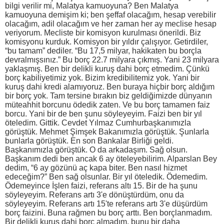
bilgi verilir mi, Malatya kamuoyuna? Ben Malatya
kamuoyuna demişim ki; ben şeffaf olacağım, hesap verebilir
olacağım, adil olacağım ve her zaman her ay meclise hesap
veriyorum. Mecliste bir komisyon kurulması önerildi. Biz
komisyonu kurduk. Komisyon bir yıldır çalışıyor. Getirdiler,
“bu tamam” dediler. “Bu 17,5 milyar, hakikaten bu borçla
devralmışsınız.” Bu borç 22.7 milyara çıkmış. Yani 23 milyara
yaklaşmış. Ben bir delikli kuruş dahi borç etmedim. Çünkü
borç kabiliyetimiz yok. Bizim kredibilitemiz yok. Yani bir
kuruş dahi kredi alamıyoruz. Ben buraya hiçbir borç aldığım
bir borç yok. Tam tersine bırakın biz geldiğimizde dünyanın
müteahhit borcunu ödedik zaten. Ve bu borç tamamen faiz
borcu. Yani bir de ben şunu söyleyeyim. Faizi ben bir yıl
öteledim. Gittik. Cevdet Yılmaz Cumhurbaşkanımızla
görüştük. Mehmet Şimşek Bakanımızla görüştük. Şunlarla
bunlarla görüştük. En son Bankalar Birliği geldi.
Başkanımızla görüştük. O da arkadaşım. Sağ olsun.
Başkanım dedi ben ancak 6 ay öteleyebilirim. Alparslan Bey
dedim, “6 ay gözünü aç kapa biter. Ben nasıl hizmet
edeceğim?” Ben sağ olsunlar. Bir yıl öteledik. Ödemedim.
Ödemeyince İşlen faizi, referans altı 15. Bir de ha şunu
söyleyeyim. Referans artı 3'e dönüştürdüm, onu da
söyleyeyim. Referans artı 15'te referans artı 3'e düşürdüm
borç faizini. Buna rağmen bu borç arttı. Ben borçlanmadım.
Bir delikli kuruş dahi borç almadım, bunu bir daha