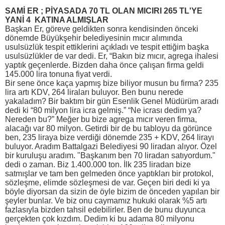
SAMİ ER ; PİYASADA 70 TL OLAN MICIRI 265 TL'YE
YANİ 4 KATINA ALMIŞLAR
Başkan Er, göreve geldikten sonra kendisinden önceki
dönemde Büyükşehir belediyesinin mıcır alımında
usulsüzlük tespit ettiklerini açıkladı ve tespit ettiğim başka
usulsüzlükler de var dedi. Er, “Bakın biz mıcır, agrega ihalesi
yaptık geçenlerde. Bizden daha önce çalışan firma geldi
145.000 lira tonuna fiyat verdi.
Bir sene önce kaça yapmış bize biliyor musun bu firma? 235
lira artı KDV, 264 liraları buluyor. Ben bunu nerede
yakaladım? Bir baktım bir gün Esenlik Genel Müdürüm aradı
dedi ki “80 milyon lira icra gelmiş.” “Ne icrası dedim ya?
Nereden bu?” Meğer bu bize agrega mıcır veren firma,
alacağı var 80 milyon. Getirdi bir de bu tabloyu da görünce
ben, 235 liraya bize verdiği dönemde 235 + KDV, 264 lirayı
buluyor. Aradım Battalgazi Belediyesi 90 liradan alıyor. Özel
bir kuruluşu aradım. "Başkanım ben 70 liradan satıyordum."
dedi o zaman. Biz 1.400.000 ton. İlk 235 liradan bize
satmışlar ve tam ben gelmeden önce yaptıkları bir protokol,
sözleşme, elimde sözleşmesi de var. Geçen biri dedi ki ya
böyle diyorsan da sizin de öyle bizim de önceden yapılan bir
şeyler bunlar. Ve biz onu caymamız hukuki olarak %5 artı
fazlasıyla bizden tahsil edebilirler. Ben de bunu duyunca
gerçekten çok kızdım. Dedim ki bu adama 80 milyonu