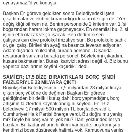
oynayamaz.”diye konuştu.
Başkan Er, göreve geldikten sonra Belediyedeki işten
çıkartılmalar ve ekibini kuramadığı iddiaları ile ilgili de, “Yer
değişikliği bilmem ne. Benim personelde 2 kriterim var. 1.’si
boğazından haram lokma geçmeyecek. En önemlisi bu. 2.’si
işinin ehli olacak ve çalışacak. Ben dedim ki sen
çalışacaksın diye protokol imzalıyorsun. Bu protokole sadık
ol, gel çalış. Birilerinin ayağına basınca feveran ediyorlar.
Adam dışarıda müteahhit, burada personel. Dışarıda
restaurantı var ama burada personel. Böylelerini çıkardım,
kusura bakmasınlar. Burası kartvizit adresi değil ki. Biz bunu
yapınca bazılarının keyfini kaçırdık.” dedi.
SAMİ ER; 17.5 BİZE BIRAKTIKLARI BORÇ ŞİMDİ
FAİZLERİYLE 23 MİLYARA ÇIKTI
Büyükşehir Belediyesinin 17,5 milyardan 23 milyar liraya
çıkan borç yüküne de değinen Başkan Er, göreve
geldiğinden bir delikli kuruş dahi borç yapmadığını, borç
artışının faizlerden kaynaklandığını söyledi. Er, “Biz
belediyeyi 17 milyar 500 milyon TL borçla devraldık.
Cumhuriyet Halk Partisi önerge verdi. Bu doğru mu yanlış
mı? Böyle bir borç var mı yok mu? Hani yoktur dediler ya
bazıları. Bu kadar yılların birikimi var bizde, boş konuşup
kendimizi boşa düşürecek halimiz yok. Kamuoyuna yanlış