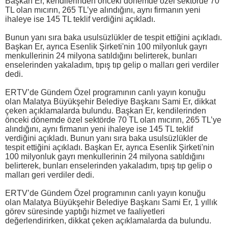
Başkan Er, kendilerinden önceki dönemde özel sektörde 70
TL olan mıcırın, 265 TL’ye alındığını, aynı firmanın yeni
ihaleye ise 145 TL teklif verdiğini açıkladı.
Bunun yanı sıra baka usulsüzlükler de tespit ettiğini açıkladı.
Başkan Er, ayrıca Esenlik Şirketi'nin 100 milyonluk gayrı
menkullerinin 24 milyona satıldığını belirterek, bunları
enselerinden yakaladım, tıpış tıp gelip o malları geri verdiler
dedi.
ERTV’de Gündem Özel programının canlı yayın konuğu
olan Malatya Büyükşehir Belediye Başkanı Sami Er, dikkat
çeken açıklamalarda bulundu. Başkan Er, kendilerinden
önceki dönemde özel sektörde 70 TL olan mıcırın, 265 TL’ye
alındığını, aynı firmanın yeni ihaleye ise 145 TL teklif
verdiğini açıkladı. Bunun yanı sıra baka usulsüzlükler de
tespit ettiğini açıkladı. Başkan Er, ayrıca Esenlik Şirketi'nin
100 milyonluk gayrı menkullerinin 24 milyona satıldığını
belirterek, bunları enselerinden yakaladım, tıpış tıp gelip o
malları geri verdiler dedi.
ERTV’de Gündem Özel programının canlı yayın konuğu
olan Malatya Büyükşehir Belediye Başkanı Sami Er, 1 yıllık
görev süresinde yaptığı hizmet ve faaliyetleri
değerlendirirken, dikkat çeken açıklamalarda da bulundu.