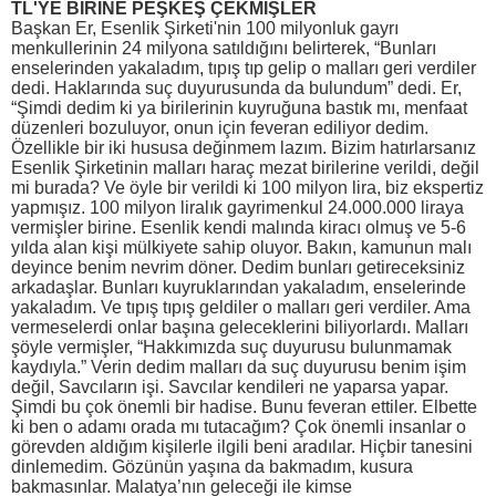
TL'YE BİRİNE PEŞKEŞ ÇEKMİŞLER
Başkan Er, Esenlik Şirketi'nin 100 milyonluk gayrı
menkullerinin 24 milyona satıldığını belirterek, “Bunları
enselerinden yakaladım, tıpış tıp gelip o malları geri verdiler
dedi. Haklarında suç duyurusunda da bulundum” dedi. Er,
“Şimdi dedim ki ya birilerinin kuyruğuna bastık mı, menfaat
düzenleri bozuluyor, onun için feveran ediliyor dedim.
Özellikle bir iki hususa değinmem lazım. Bizim hatırlarsanız
Esenlik Şirketinin malları haraç mezat birilerine verildi, değil
mi burada? Ve öyle bir verildi ki 100 milyon lira, biz ekspertiz
yapmışız. 100 milyon liralık gayrimenkul 24.000.000 liraya
vermişler birine. Esenlik kendi malında kiracı olmuş ve 5-6
yılda alan kişi mülkiyete sahip oluyor. Bakın, kamunun malı
deyince benim nevrim döner. Dedim bunları getireceksiniz
arkadaşlar. Bunları kuyruklarından yakaladım, enselerinde
yakaladım. Ve tıpış tıpış geldiler o malları geri verdiler. Ama
vermeselerdi onlar başına geleceklerini biliyorlardı. Malları
şöyle vermişler, “Hakkımızda suç duyurusu bulunmamak
kaydıyla.” Verin dedim malları da suç duyurusu benim işim
değil, Savcıların işi. Savcılar kendileri ne yaparsa yapar.
Şimdi bu çok önemli bir hadise. Bunu feveran ettiler. Elbette
ki ben o adamı orada mı tutacağım? Çok önemli insanlar o
görevden aldığım kişilerle ilgili beni aradılar. Hiçbir tanesini
dinlemedim. Gözünün yaşına da bakmadım, kusura
bakmasınlar. Malatya’nın geleceği ile kimse