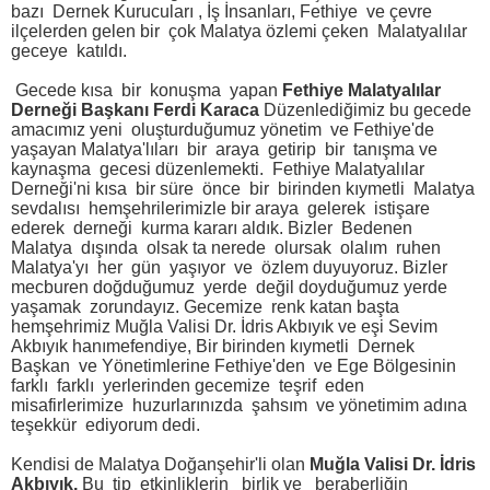
bazı Dernek Kurucuları , İş İnsanları, Fethiye ve çevre
ilçelerden gelen bir çok Malatya özlemi çeken Malatyalılar
geceye katıldı.
Gecede kısa bir konuşma yapan
Fethiye Malatyalılar
Derneği Başkanı Ferdi Karaca
Düzenlediğimiz bu gecede
amacımız yeni oluşturduğumuz yönetim ve Fethiye'de
yaşayan Malatya'lıları bir araya getirip bir tanışma ve
kaynaşma gecesi düzenlemekti. Fethiye Malatyalılar
Derneği'ni kısa bir süre önce bir birinden kıymetli Malatya
sevdalısı hemşehrilerimizle bir araya gelerek istişare
ederek derneği kurma kararı aldık. Bizler Bedenen
Malatya dışında olsak ta nerede olursak olalım ruhen
Malatya'yı her gün yaşıyor ve özlem duyuyoruz. Bizler
mecburen doğduğumuz yerde değil doyduğumuz yerde
yaşamak zorundayız. Gecemize renk katan başta
hemşehrimiz Muğla Valisi Dr. İdris Akbıyık ve eşi Sevim
Akbıyık hanımefendiye, Bir birinden kıymetli Dernek
Başkan ve Yönetimlerine Fethiye'den ve Ege Bölgesinin
farklı farklı yerlerinden gecemize teşrif eden
misafirlerimize huzurlarınızda şahsım ve yönetimim adına
teşekkür ediyorum dedi.
Kendisi de Malatya Doğanşehir'li olan
Muğla Valisi Dr. İdris
Akbıyık,
Bu tip etkinliklerin birlik ve beraberliğin