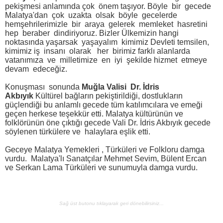
pekişmesi anlamında çok önem taşıyor. Böyle bir gecede
Malatya'dan çok uzakta olsak böyle gecelerde
hemşehrilerimizle bir araya gelerek memleket hasretini
hep beraber dindiriyoruz. Bizler Ülkemizin hangi
noktasında yaşarsak yaşayalım kimimiz Devleti temsilen,
kimimiz iş insanı olarak her birimiz farklı alanlarda
vatanımıza ve milletimize en iyi şekilde hizmet etmeye
devam edeceğiz.
Konuşması sonunda
Muğla Valisi Dr. İdris
Akbıyık
Kültürel bağların pekiştirildiği, dostlukların
güçlendiği bu anlamlı gecede tüm katılımcılara ve emeği
geçen herkese teşekkür etti. Malatya kültürünün ve
folklörünün öne çıktığı gecede Vali Dr. İdris Akbıyık gecede
söylenen türkülere ve halaylara eşlik etti.
Geceye Malatya Yemekleri , Türküleri ve Folkloru damga
vurdu. Malatya'lı Sanatçılar Mehmet Sevim, Bülent Ercan
ve Serkan Lama Türküleri ve sunumuyla damga vurdu.
Sağ üst butonu tıklayarak geri dönebilirsiniz...